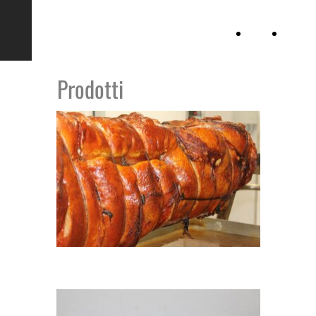
Baiata
Home
Azienda
1865
Page
Prodotti